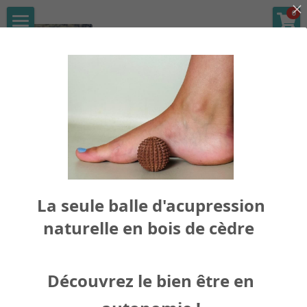
0
LES CATÉGORIES DE LA BOUTIQUE
Accueil
Toutes les catégories
Réflexologie & Douleurs
Réflexologie
Réflexologie & stress
Réflexologie & Cancer
Je réserve ma séance
Réflexologie & bien-être
La seule balle d'acupression
Réflexologie & Femme
naturelle en bois de cèdre
Réflexologie & enfants
Précédent
Boutique en Ligne
Découvrez le bien être en
Blog